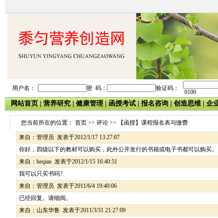
用户名：
密 码：
验证码：
0100
网站首页
|
营养研究
|
健康管理
|
函授考试
|
报名咨询
|
创造思维
|
企
您当前所在的位置： 首页 >> 评论 >>
【函授】课程报名表与缴费
来自：
管理员
发表于2012/1/17 13:27:07
你好，四级以下的教材可以购买，此外公开发行的书籍或电子书都可以购买。
来自：
heqian
发表于2012/1/15 16:40:51
我可以只买书吗?
来自：
管理员
发表于2011/6/4 19:40:06
已经回复。请细阅。
来自：
山东华鲁
发表于2011/3/31 21:27:09