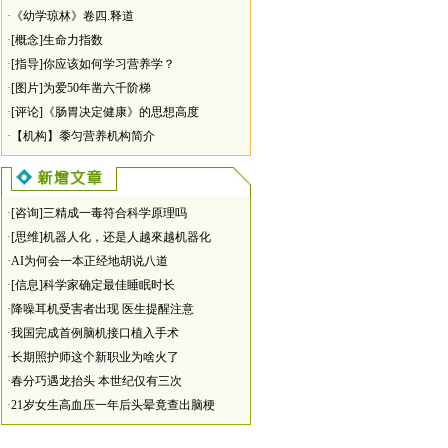
·
《幼学琼林》卷四.释道
·
[概念]生命力指数
·
[指导]你应该如何学习营养学？
·
[图片]为爱50年凿六千阶梯
·
[评论]《肠胃决定健康》的思想高度
·
【机构】黍匀营养机构简介
·
[咨询]三精成一毒符合科学原理吗
·
[思维]机器人化，还是人越來越机器化
·
AI为何会一本正经地胡说八道
·
[信息]科学家确定最佳睡眠时长
·
降噪耳机受害者出现 医生提醒注意
·
我国完成首例脑机接口植入手术
·
长期照护师这个新职业为啥火了
·
春分巧遇龙抬头 本世纪仅有三次
·
21岁女生高血压一年后头晕竟查出脑梗