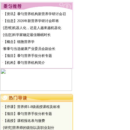
·
【信息】韩国研究生报名学营养
·
【演讲】走出营养误区健康工作六十年
·
【资讯】黍匀营养机构新营养学研讨会召
·
【新闻】深航携手黍匀开讲健康
·
【信息】2026年新营养学研讨会即将
·
【审核】测试题
·
[思维]机器人化，还是人越來越机器化
·
[信息]科学家确定最佳睡眠时长
·
【概念】细胞营养学
·
黎黍匀当选健康产业委员会副会长
·
【项目】黍匀营养手纹分析专题
·
【机构】黍匀营养机构简介
·
【停课】营养师1-8级函授课程及标准
·
【项目】黍匀营养手纹分析专题
·
【函授】课程报名表与缴费
·
[研究]营养师的级别以及职业划分