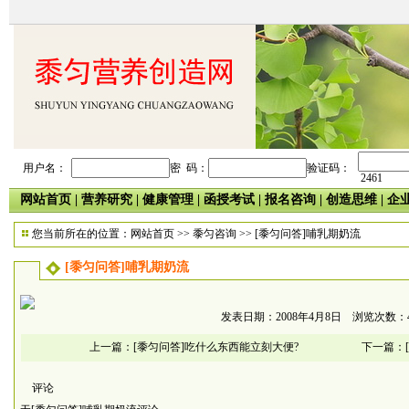
用户名：
密 码：
验证码：
2461
网站首页
|
营养研究
|
健康管理
|
函授考试
|
报名咨询
|
创造思维
|
企
您当前所在的位置：
网站首页
>>
黍匀咨询
>> [黍匀问答]哺乳期奶流
[黍匀问答]哺乳期奶流
发表日期：2008年4月8日 浏览次数：4
上一篇：
[黍匀问答]吃什么东西能立刻大便?
下一篇：
评论