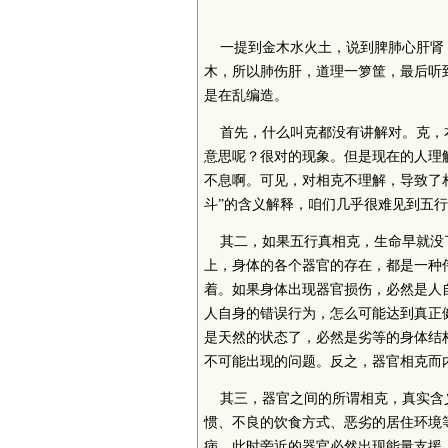
一提到金木水火土，说到脾肺心肝肾，
木，所以肺伤肝，道理一箩筐，最后听
是在乱编造。
首先，什么叫克都没有讲解对。克，本
意思呢？很对的现象。但是现在的人理解相
不息啊。可见，对相克不理解，导致了相
斗”的含义解释，咱们几乎很难见到五
其二，如果五行真相克，生命早就没了
上，身体的各个器官的存在，都是一种
着。如果身体出现器官损伤，必然是人
人自身的错误行为，怎么可能达到真正
是天然的状态了，必然是劣等的身体结
不可能出现的问题。反之，器官相克而
其三，器官之间的所谓相克，真实含义
惯、不良的饮食方式、恶劣的居住环境
病，此时旁近的器官必然出现能量支援