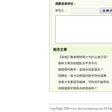
我要发表评论：
评论人：
相关文章
·
【其他】黎老师的简介为什么放只鸟?
·
南科大离开的团队水平并不行
·
困惑现代医学：是进步还是退化？
·
回网友：笛卡尔把现代医学导向深渊
·
加拿大专家误导烧烤，可吃但不能常吃
·
你能逃脱中国风水的宿命吗？
CopyRight 2009 www.shuyunyingyang.com 