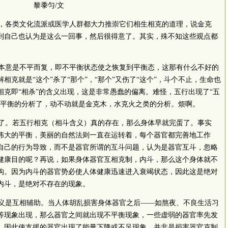
黎黍匀/文
各类文化流派或医学人群都大力推崇它们相生相克的道理，说金克
到自己也认为是这么一回事，然后很得意了。其实，殊不知这些观点都
意是不平而复，即不平衡状态使之恢复到平衡态，这那有什么不好的
克就是“这个”杀了“那个”，“那个”又伤了“这个”，斗个不止，生命也
克即“相杀”的含义出现，这是非常愚蠢的偏离。难怪，五行出现了“五
行平衡的分析了，动不动就是金克木，水克火之类的分析。烦啊。
。若五行相克（相斗含义）真的存在，那么身体早就完蛋了。事实
伟大的平衡，美丽的自然法则一直在运转着，每个器官都完善地工作
自己的行为导致，而不是器官所谓的互斗问题，认为是器官互斗，忽略
健康目的呢？再说，如果身体器官互相克制，内斗，那么这个身体就不
构。因为内斗的器官势必使人体健康迅速进入衰竭状态，因此这是绝对
内斗，是绝对不存在的现象。
是互相辅助。当人体胡乱损害身体器官之后——如熬夜、不良生活习
等现象出现，那么器官之间就出现不平衡现象，一些虚弱的器官率先发
，因此使支援的器官出现了能量下降或不足现象，并非是损害器官克制