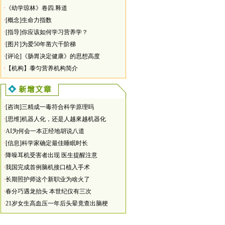
·
《幼学琼林》卷四.释道
·
[概念]生命力指数
·
[指导]你应该如何学习营养学？
·
[图片]为爱50年凿六千阶梯
·
[评论]《肠胃决定健康》的思想高度
·
【机构】黍匀营养机构简介
·
[咨询]三精成一毒符合科学原理吗
·
[思维]机器人化，还是人越來越机器化
·
AI为何会一本正经地胡说八道
·
[信息]科学家确定最佳睡眠时长
·
降噪耳机受害者出现 医生提醒注意
·
我国完成首例脑机接口植入手术
·
长期照护师这个新职业为啥火了
·
春分巧遇龙抬头 本世纪仅有三次
·
21岁女生高血压一年后头晕竟查出脑梗