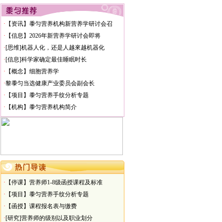
·
【信息】孙博士到黍匀进修营养学
·
【发布】黍匀网站服务许可协议
·
【资讯】黍匀营养机构新营养学研讨会召
·
【信息】韩国研究生报名学营养
·
【信息】2026年新营养学研讨会即将
·
【演讲】走出营养误区健康工作六十年
·
[思维]机器人化，还是人越來越机器化
·
【新闻】深航携手黍匀开讲健康
·
[信息]科学家确定最佳睡眠时长
·
【审核】测试题
·
【概念】细胞营养学
·
黎黍匀当选健康产业委员会副会长
·
【项目】黍匀营养手纹分析专题
·
【机构】黍匀营养机构简介
·
【停课】营养师1-8级函授课程及标准
·
【项目】黍匀营养手纹分析专题
·
【函授】课程报名表与缴费
·
[研究]营养师的级别以及职业划分