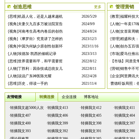
创造思维
管理营销
更多
·
[思维]机器人化，还是人越來越机
2026/5/29
·
[教育]福耀科技
·
[视角]夫妻欠九百多万被法院宣告
2024/9/9
·
[人物]一年卖17
·
[视角]河南考生高考内卷后的创伤
2024/8/24
·
[人物]女首富周
·
[视角]《摩罗街》究竟讲了怎样的
2023/12/3
·
[管理]稻盛和夫
·
[视角]中国为何缺少原创性创新环
2023/11/16
·
[人物]创办五百
·
[人物]埃德加·凯西的催眠记录
2023/3/13
·
[市场]爱马仕推
·
[思维]世界需要和平，和平需要哲
2022/8/12
·
【市场】同质竞
·
[人物]丁胜利：因杂技成总统女儿
2022/8/11
·
[营销]销售中不
·
[人物]说说广东神医陈光耀
2022/4/28
·
[企业]阿里腾讯
·
[思维]历史，得读一手的
2021/11/4
·
曹德旺饭局照：
友情链接
转摘连接
企业连接
博客地址
·
转摘我文超5000人次
·
转摘我文413
·
转摘我文412
·
转摘我文411
·
转摘我文407
·
转摘我文406
·
转摘我文405
·
转摘我文404
·
转摘我文400
·
转摘我文399
·
转摘我文398
·
转摘我文397
·
转摘我文393
·
转摘我文392
·
转摘我文391
·
转摘我文390
·
理论获推荐
·
转摘我文386
·
转摘我文385
·
转摘我文384