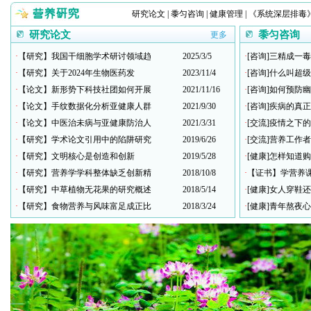
研究论文
|
黍匀咨询
|
健康管理
|
《系统深层排毒
研究论文
黍匀咨询
更多
·
【研究】我国干细胞学术研讨领域趋
2025/3/5
·
[咨询]三精成一
·
【研究】关于2024年生物医药发
2023/11/4
·
[咨询]什么叫超
·
【论文】新形势下科技社团如何开展
2021/11/16
·
[咨询]如何预防
·
【论文】手纹数据化分析亚健康人群
2021/9/30
·
[咨询]疾病的真
·
【论文】中医治未病与亚健康防治人
2021/3/31
·
[交流]疫情之下
·
【研究】学术论文引用中的陷阱研究
2019/6/26
·
[交流]营养工作
·
【研究】文明核心是创造和创新
2019/5/28
·
[健康]怎样知道
·
【研究】营养学学科整体缺乏创新精
2018/10/8
·
【证书】学营养
·
【研究】中草植物无花果的研究概述
2018/5/14
·
[健康]女人穿鞋
·
【研究】食物营养与风味富足成正比
2018/3/24
·
[健康]青年熬夜