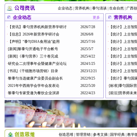
企业动态
|
营养机构
|
黍匀清谈
|
生命自然
|
广西
企业动态
营养机构
更多
·
【资讯】黍匀营养机构新营养学研讨
2026/7/28
·
【统计】上古智阳
·
【信息】2026年新营养学研讨会
2026/6/8
·
【统计】上古智阳
·
【声明】“黍匀DHA食用油”盗用
2025/7/16
·
【统计】上古智阳
·
[新闻]黎黍匀开通电子平台帐号
2025/5/7
·
【统计】上古智阳
·
[新闻]《黍匀营养》三十卷完成
2025/4/22
·
【统计】上古智阳
·
研究会二次理事年会暨健康产业论坛
2024/1/25
·
【统计】上古智阳
·
[书讯]《干细胞市场营销》目录
2023/12/21
·
【统计】上古智阳
·
黎黍匀当选健康产业委员会副会长
2022/9/25
·
【统计】黍匀国
·
2021年中西南学会学年会发表论
2022/5/20
·
[标准]黍匀国际
·
黎黍匀专家受邀为餐饮企业演讲
2022/4/23
·
[前沿]营养师未
创造思维
|
管理营销
|
参考文摘
|
国学经典
|
教学