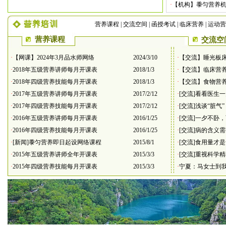
·
【机构】黍匀营养
营养课程
|
交流空间
|
函授考试
|
临床营养
|
运动营
营养课程
交流空
·
【网课】2024年3月品水师网络
2024/3/10
·
【交流】睡光板
·
2018年五级营养讲师每月开课表
2018/1/3
·
【交流】临床营
·
2018年四级营养技能每月开课表
2018/1/3
·
【交流】食物营
·
2017年五级营养讲师每月开课表
2017/2/12
·
[交流]看看医生
·
2017年四级营养技能每月开课表
2017/2/12
·
[交流]浅谈“脏气
·
2016年五级营养讲师每月开课表
2016/1/25
·
[交流]一夕不卧
·
2016年四级营养技能每月开课表
2016/1/25
·
[交流]病的含义
·
[新闻]黍匀营养即日起设网络课程
2015/8/1
·
[交流]食用量才
·
2015年五级营养讲师全年开课表
2015/3/3
·
[交流]重视科学
·
2015年四级营养技能每月开课表
2015/3/3
·
宁夏：马女士到