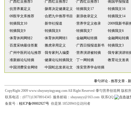
·
广西红豆推荐3
·
广西红豆推荐2
·
广西红豆推荐1
·
南国早报报道
·
抗营养素定义
·
肠胃决定健康定义
·
转摘我文17
·
转摘我文16
·
09医学文库推荐
·
合肥九中推荐书目
·
新浪收录定义
·
转摘我文14
·
转摘我文10
·
新华社报道
·
营养学定义收录
·
2009我新书获
·
转摘我文9
·
转摘我文8
·
转摘我文7
·
转摘我文6
·
体育休闲网转2
·
体育休闲网转1
·
金融网站转摘
·
金融网站转摘
·
百度采纳最佳答案
·
雅虎录用定义
·
广西日报报道新书
·
转摘我文3
·
广州中医药论坛推荐
·
我专家列入编委
·
营养演讲被转摘
·
我专家演讲转
·
准新娘论坛转摘
·
健康论坛转摘我文
·
丁一网转摘
·
教育论文发表
·
中国消费安全网转
·
中国蛇志发表论文
·
淮安营养学会转摘
黍匀评论
-
推荐文章
-
CopyRight 2009 www.shuyunyingyang.com All Right Reserved·黍匀营养创造网 版
联系电话：(0771)13078914345 服务邮箱：shuyunyy@163.com 联系QQ:
备案号：
桂ICP备09002927号
你是第 18520941位访问者