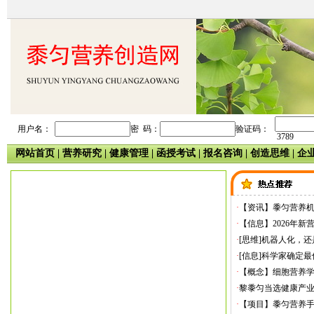
用户名：
密 码：
验证码：
3789
网站首页
|
营养研究
|
健康管理
|
函授考试
|
报名咨询
|
创造思维
|
企
·
【资讯】黍匀营养
·
【信息】2026年新
·
[思维]机器人化，
·
[信息]科学家确定
·
【概念】细胞营养
·
黎黍匀当选健康产
·
【项目】黍匀营养